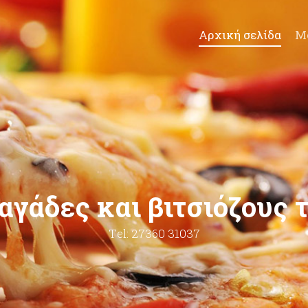
Αρχική σελίδα
M
αγάδες
και
βιτσιόζους
Τel: 27360 31037