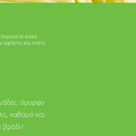
 περάσετε καλά.
ι αφήστε και εσείς
ονάδες. όμορφο
ις, καθαρό και
 βράδι!