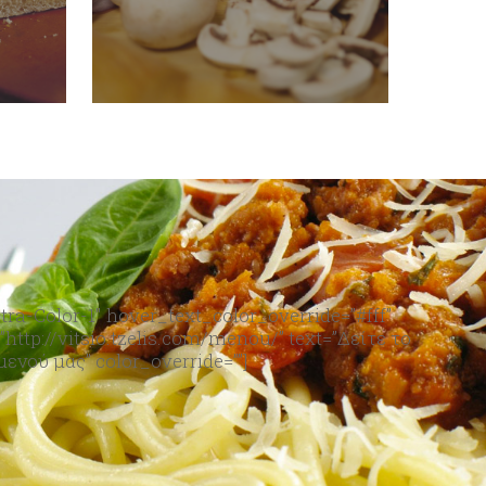
tra-Color-1″ hover_text_color_override=”#fff”
http://vitsio.tzelis.com/menou/” text=”Δείτε το
μενού μας” color_override=””]