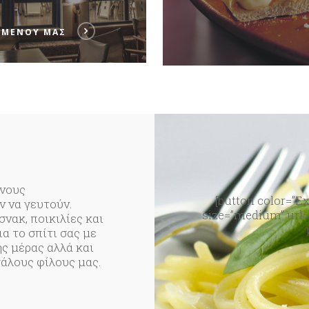
 ΜΕΝΟΎ ΜΑΣ
ένους
[button color=”Ex
ν να γευτούν.
size=”medium” url=”
νακ, ποικιλίες και
ια το σπίτι σας με
ης μέρας αλλά και
γάλους φίλους μας.