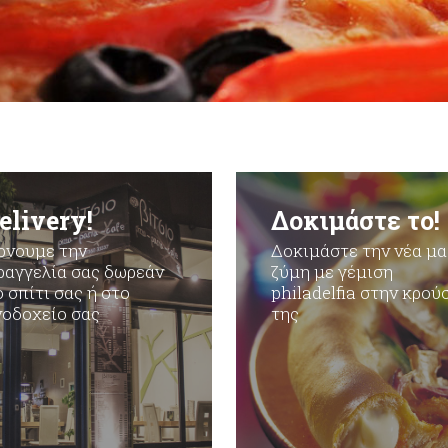
elivery!
Δοκιμάστε το!
ρνουμε την
Δοκιμάστε την νέα μα
ραγγελία σας δωρεάν
ζύμη με γέμιση
 σπίτι σας ή στο
philadelfia στην κρού
νοδοχείο σας
της