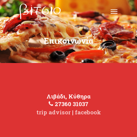
Skip
Menu
to
main
content
Επικοινωνία
Λιβάδι, Κύθηρα
27360 31037
trip advisor
|
facebook